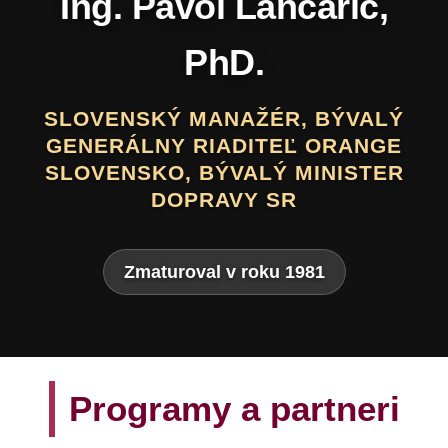
Daniel Hevier
SLOVENSKÝ BÁSNIK, PROZAIK,
DRAMATIK, SCENÁRISTA, TEXTÁR,
VÝTVARNÍK A AUTOR LITERATÚRY
PRE DETI A MLÁDEŽ
Zmaturoval v roku 1975
Programy a partneri