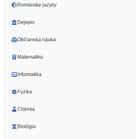
Románske jazyky
Dejepis
Občianska náuka
Matematika
Informatika
Fyzika
Chémia
Biológia