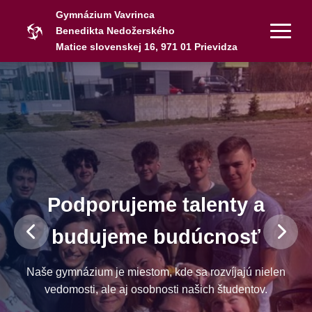
Gymnázium Vavrinca
Benedikta Nedožerského
Matice slovenskej 16, 971 01 Prievidza
Podporujeme talenty a
budujeme budúcnosť
Naše gymnázium je miestom, kde sa rozvíjajú nielen
vedomosti, ale aj osobnosti našich študentov.