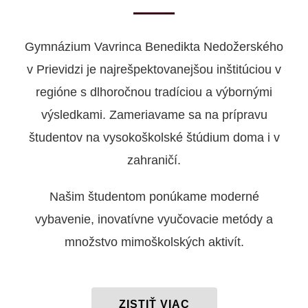
Gymnázium Vavrinca Benedikta Nedožerského
v Prievidzi je najrešpektovanejšou inštitúciou v
regióne s dlhoročnou tradíciou a výbornými
výsledkami. Zameriavame sa na prípravu
študentov na vysokoškolské štúdium doma i v
zahraničí.
Našim študentom ponúkame moderné
vybavenie, inovatívne vyučovacie metódy a
množstvo mimoškolských aktivít.
ZISTIŤ VIAC