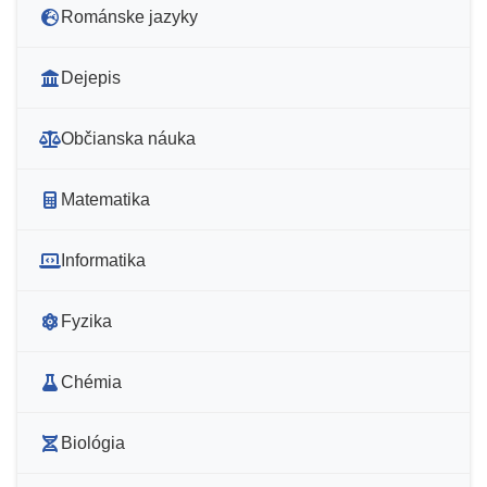
Románske jazyky
Dejepis
Občianska náuka
Matematika
Informatika
Fyzika
Chémia
Biológia