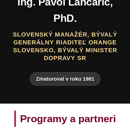
Daniel Hevier
SLOVENSKÝ BÁSNIK, PROZAIK,
DRAMATIK, SCENÁRISTA, TEXTÁR,
VÝTVARNÍK A AUTOR LITERATÚRY
PRE DETI A MLÁDEŽ
Zmaturoval v roku 1975
Programy a partneri