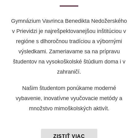
Gymnázium Vavrinca Benedikta Nedožerského
v Prievidzi je najrešpektovanejšou inštitúciou v
regióne s dlhoročnou tradíciou a výbornými
výsledkami. Zameriavame sa na prípravu
študentov na vysokoškolské štúdium doma i v
zahraničí.
Našim študentom ponúkame moderné
vybavenie, inovatívne vyučovacie metódy a
množstvo mimoškolských aktivít.
ZISTIŤ VIAC