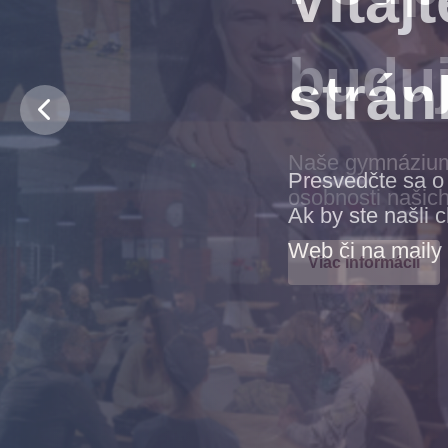
budu
Naše gymnázium j
osobnosti našich
Viac informácií