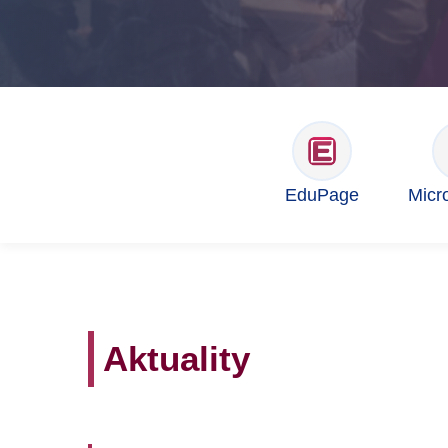
EduPage
Micr
Aktuality