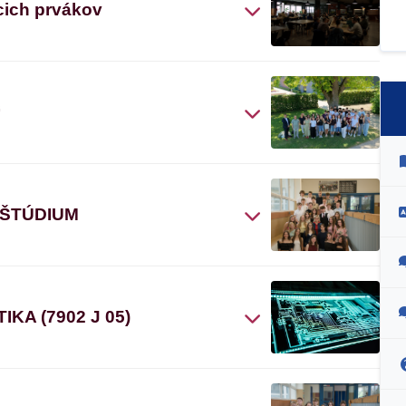
cich prvákov
“
 ŠTÚDIUM
A (7902 J 05)