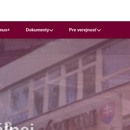
mus+
Dokumenty
Pre verejnosť
 a