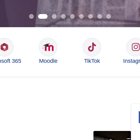
osoft 365
Moodle
TikTok
Instag