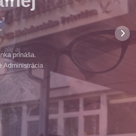
ť
 ale aj