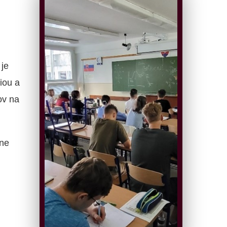
je
iou a
ov na
ne