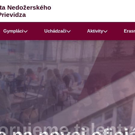
ta Nedožerského
Prievidza
Gympláci
Uchádzači
Aktivity
Eras
rujeme talenty