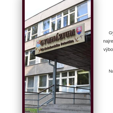
G
najr
výbo
N