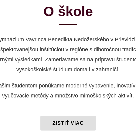
O škole
ymnázium Vavrinca Benedikta Nedožerského v Prievidzi 
ešpektovanejšou inštitúciou v regióne s dlhoročnou tradíc
rnými výsledkami. Zameriavame sa na prípravu študent
vysokoškolské štúdium doma i v zahraničí.
ašim študentom ponúkame moderné vybavenie, inovatív
vyučovacie metódy a množstvo mimoškolských aktivít.
ZISTIŤ VIAC