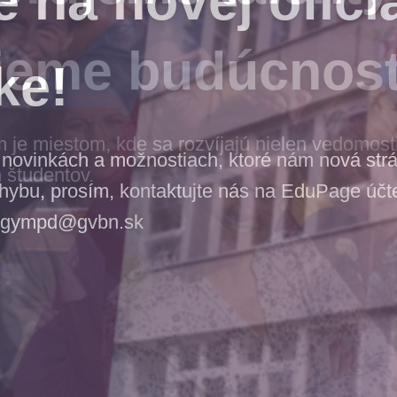
jeme budúcnos
e miestom, kde sa rozvíjajú nielen vedomosti,
 študentov.