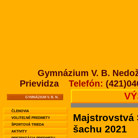
Gymnázium V. B. Nedože
Prievidza
Telefón:
(421)0
VÝ
GYMNÁZIUM V. B. N.
ČLENOVIA
Majstrovstvá
VOLITEĽNÉ PREDMETY
ŠPORTOVÁ TRIEDA
šachu 2021
AKTIVITY