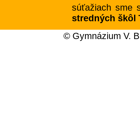
súťažiach sme s
stredných škôl 
© Gymnázium V. B.