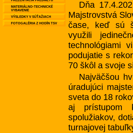
PREZENTÁCIA PREDMETU
Dňa 17.4.2021
MATERIÁLNO-TECHNICKÉ
VYBAVENIE
Majstrovstvá Sl
VÝSLEDKY V SÚŤAŽIACH
čase, keď sú š
FOTOGALÉRIA Z HODÍN TSV
využili jedine
technológiami v
podujatie s reko
70 škôl a svoje s
Najväčšou hvi
úradujúci majst
sveta do 18 rok
aj prístupom 
spolužiakov, do
turnajovej tabuľk