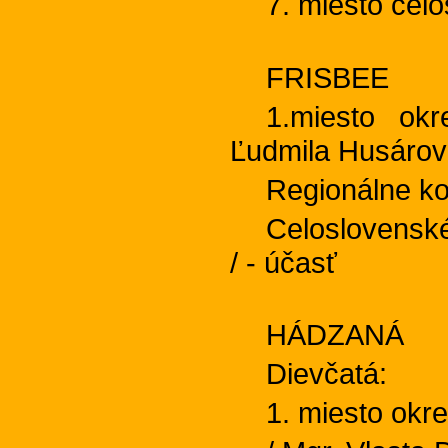
7. miesto celo
FRISBEE
1.miesto okr
Ľudmila Husárov
Regionálne ko
Celoslovenské
/ - účasť
HÁDZANÁ
Dievčatá:
1. miesto okr