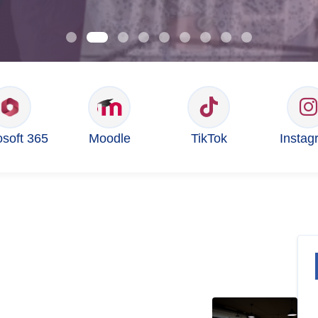
osoft 365
Moodle
TikTok
Instag