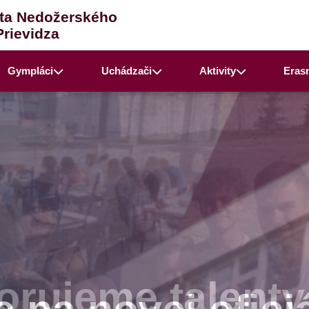
ta Nedožerského
Prievidza
Gympláci
Uchádzači
Aktivity
Eras
rujeme talenty