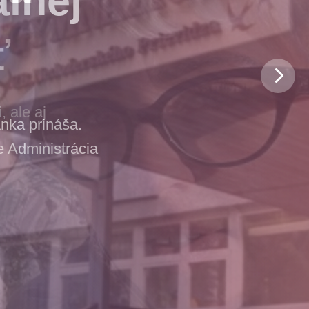
ť
 ale aj