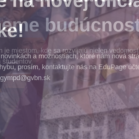
jeme budúcnos
e miestom, kde sa rozvíjajú nielen vedomosti,
 študentov.