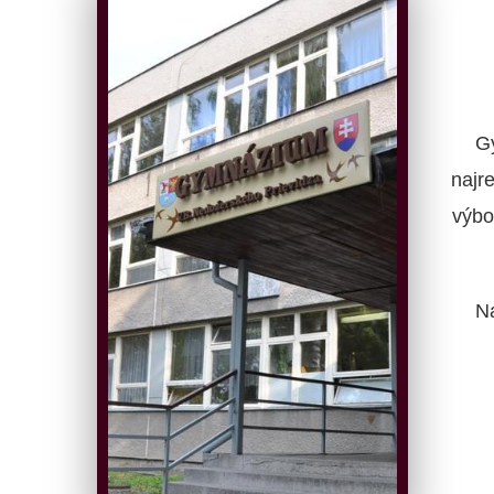
G
najr
výbo
N