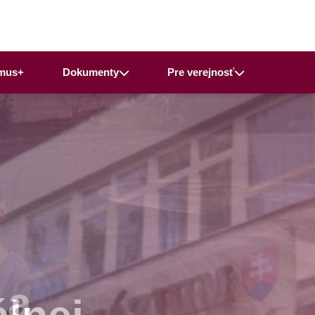
mus+
Dokumenty
Pre verejnosť
 a