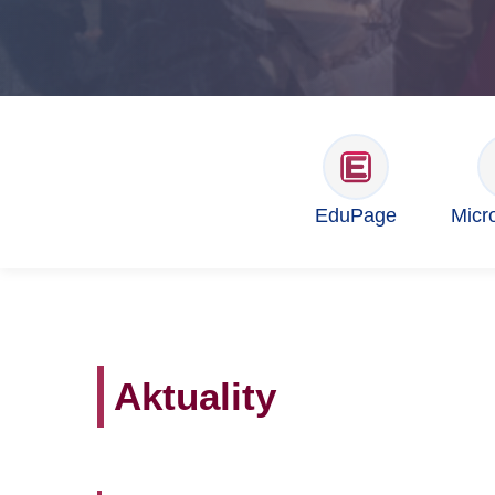
EduPage
Micr
Aktuality