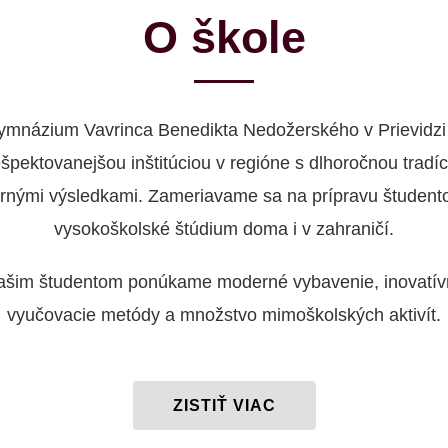
O škole
ymnázium Vavrinca Benedikta Nedožerského v Prievidzi 
ešpektovanejšou inštitúciou v regióne s dlhoročnou tradíc
rnými výsledkami. Zameriavame sa na prípravu študent
vysokoškolské štúdium doma i v zahraničí.
ašim študentom ponúkame moderné vybavenie, inovatív
vyučovacie metódy a množstvo mimoškolských aktivít.
ZISTIŤ VIAC