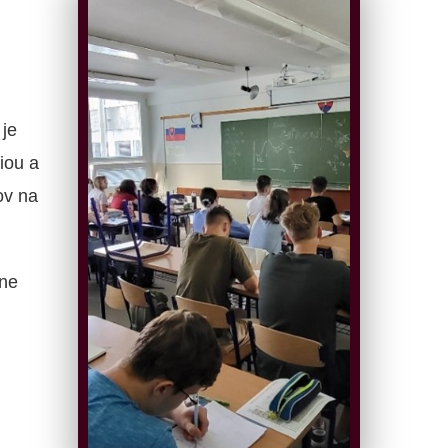
je
iou a
ov na
ne