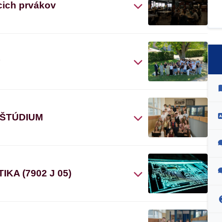
cich prvákov
“
 ŠTÚDIUM
A (7902 J 05)