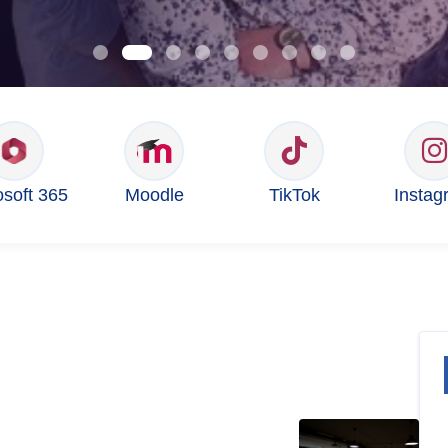
osoft 365
Moodle
TikTok
Instag