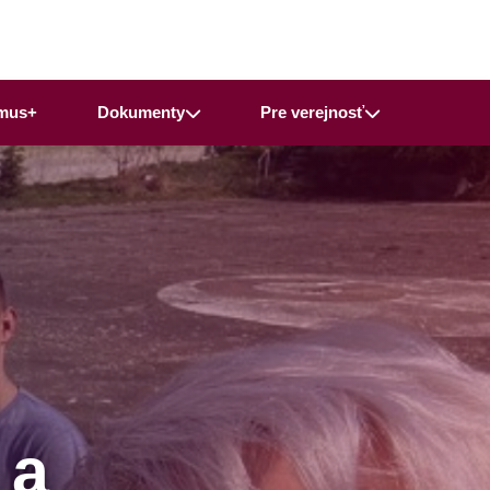
mus+
Dokumenty
Pre verejnosť
 a