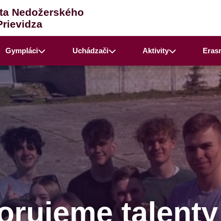
ta Nedožerského
Prievidza
Gympláci
Uchádzači
Aktivity
Eras
rujeme talenty