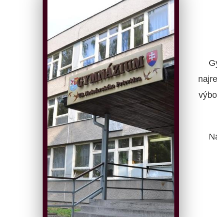
G
najr
výbo
N