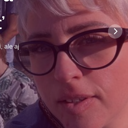
ť
 ale aj