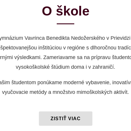
O škole
ymnázium Vavrinca Benedikta Nedožerského v Prievidzi 
ešpektovanejšou inštitúciou v regióne s dlhoročnou tradíc
rnými výsledkami. Zameriavame sa na prípravu študent
vysokoškolské štúdium doma i v zahraničí.
ašim študentom ponúkame moderné vybavenie, inovatív
vyučovacie metódy a množstvo mimoškolských aktivít.
ZISTIŤ VIAC