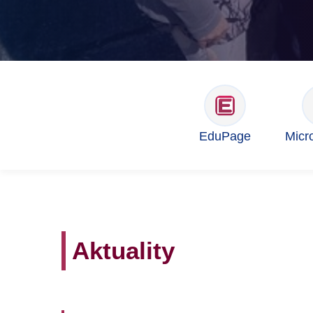
EduPage
Micr
Aktuality