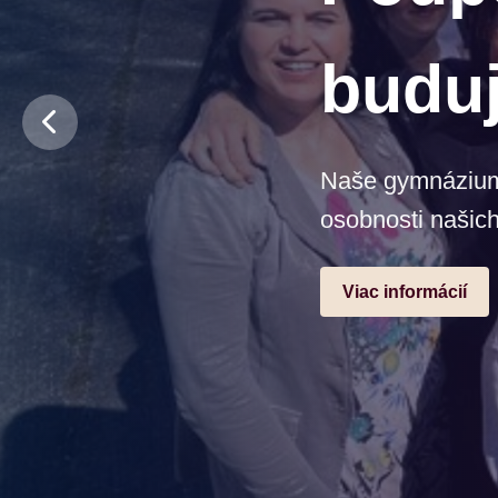
budu
Naše gymnázium j
osobnosti našich
Viac informácií