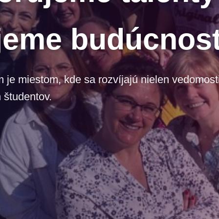
jeme budúcnos
e miestom, kde sa rozvíjajú nielen vedomosti,
 študentov.