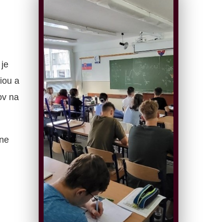
je
iou a
ov na
ne