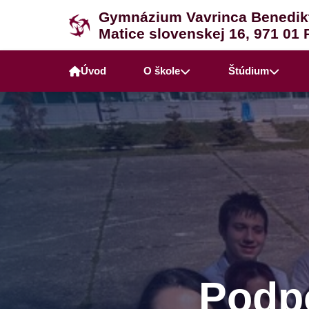
Gymnázium Vavrinca Benedik
Matice slovenskej 16, 971 01 
Úvod
O škole
Štúdium
Podpo