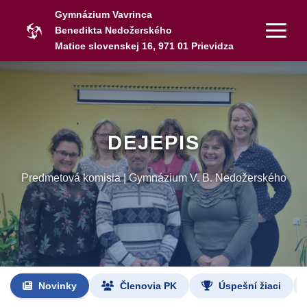
Gymnázium Vavrinca
Benedikta Nedožerského
Matice slovenskej 16, 971 01 Prievidza
DEJEPIS
Predmetová komisia | Gymnázium V. B. Nedožerského
Novinky
Členovia PK
Úspešní žiaci