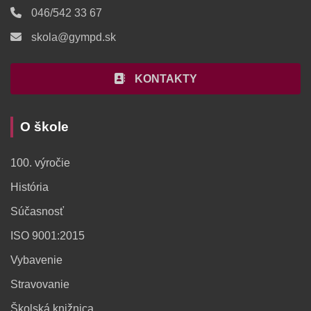
046/542 33 67
skola@gympd.sk
KONTAKTY
O škole
100. výročie
História
Súčasnosť
ISO 9001:2015
Vybavenie
Stravovanie
Školská knižnica