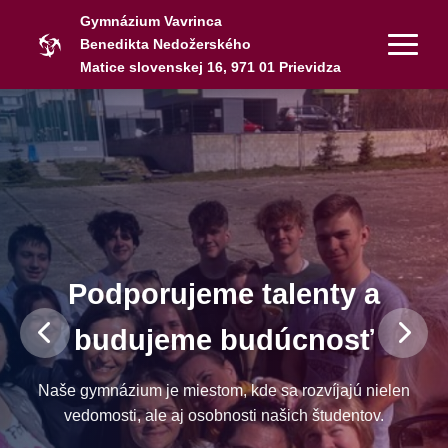
Gymnázium Vavrinca
Benedikta Nedožerského
Matice slovenskej 16, 971 01 Prievidza
Podporujeme talenty a
budujeme budúcnosť
Naše gymnázium je miestom, kde sa rozvíjajú nielen
vedomosti, ale aj osobnosti našich študentov.