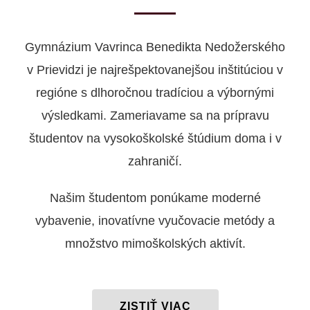
Gymnázium Vavrinca Benedikta Nedožerského
v Prievidzi je najrešpektovanejšou inštitúciou v
regióne s dlhoročnou tradíciou a výbornými
výsledkami. Zameriavame sa na prípravu
študentov na vysokoškolské štúdium doma i v
zahraničí.
Našim študentom ponúkame moderné
vybavenie, inovatívne vyučovacie metódy a
množstvo mimoškolských aktivít.
ZISTIŤ VIAC