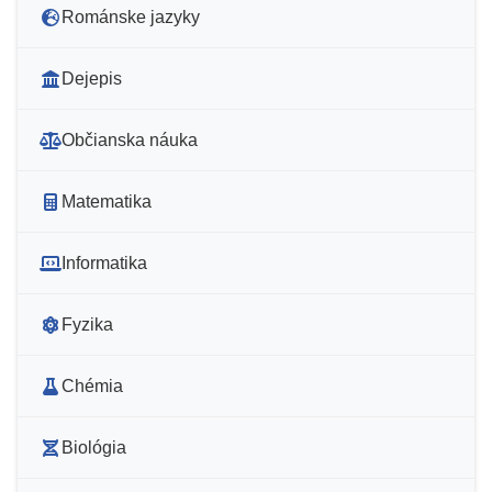
Románske jazyky
Dejepis
Občianska náuka
Matematika
Informatika
Fyzika
Chémia
Biológia