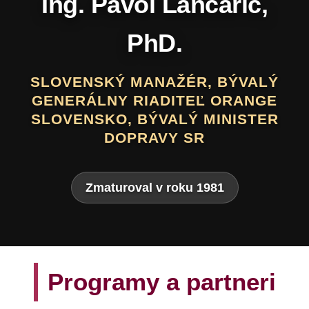
Daniel Hevier
SLOVENSKÝ BÁSNIK, PROZAIK,
DRAMATIK, SCENÁRISTA, TEXTÁR,
VÝTVARNÍK A AUTOR LITERATÚRY
PRE DETI A MLÁDEŽ
Zmaturoval v roku 1975
Programy a partneri