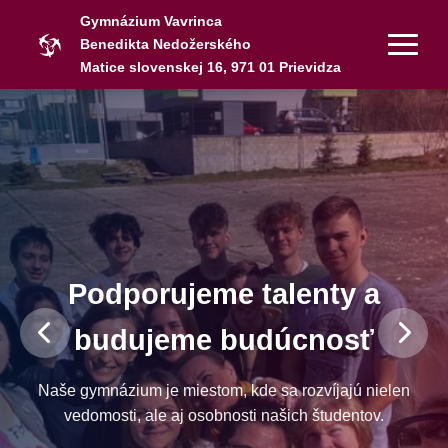
Gymnázium Vavrinca
Benedikta Nedožerského
Matice slovenskej 16, 971 01 Prievidza
Podporujeme talenty a
budujeme budúcnosť
Naše gymnázium je miestom, kde sa rozvíjajú nielen
vedomosti, ale aj osobnosti našich študentov.