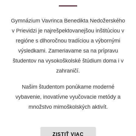
Gymnázium Vavrinca Benedikta Nedožerského
v Prievidzi je najrešpektovanejšou inštitúciou v
regióne s dlhoročnou tradíciou a výbornými
výsledkami. Zameriavame sa na prípravu
študentov na vysokoškolské štúdium doma i v
zahraničí.
Našim študentom ponúkame moderné
vybavenie, inovatívne vyučovacie metódy a
množstvo mimoškolských aktivít.
ZISTIŤ VIAC