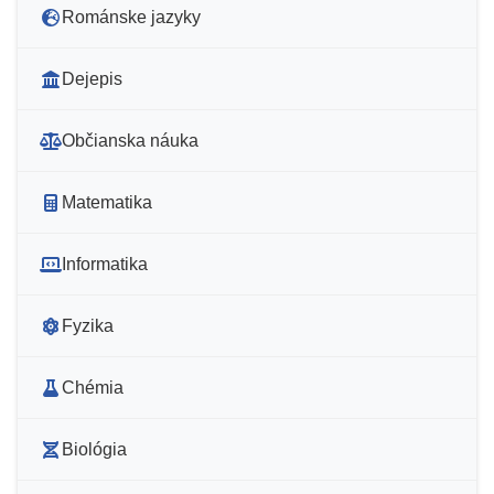
Románske jazyky
Dejepis
Občianska náuka
Matematika
Informatika
Fyzika
Chémia
Biológia