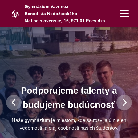
Gymnázium Vavrinca
Benedikta Nedožerského
Matice slovenskej 16, 971 01 Prievidza
Podporujeme talenty a
budujeme budúcnosť
Naše gymnázium je miestom, kde sa rozvíjajú nielen
vedomosti, ale aj osobnosti našich študentov.