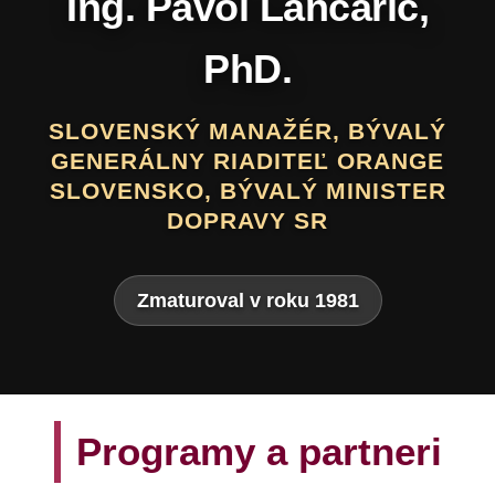
Daniel Hevier
SLOVENSKÝ BÁSNIK, PROZAIK,
DRAMATIK, SCENÁRISTA, TEXTÁR,
VÝTVARNÍK A AUTOR LITERATÚRY
PRE DETI A MLÁDEŽ
Zmaturoval v roku 1975
Programy a partneri