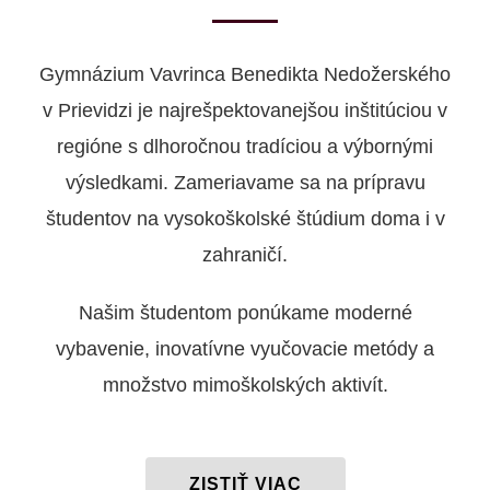
Gymnázium Vavrinca Benedikta Nedožerského
v Prievidzi je najrešpektovanejšou inštitúciou v
regióne s dlhoročnou tradíciou a výbornými
výsledkami. Zameriavame sa na prípravu
študentov na vysokoškolské štúdium doma i v
zahraničí.
Našim študentom ponúkame moderné
vybavenie, inovatívne vyučovacie metódy a
množstvo mimoškolských aktivít.
ZISTIŤ VIAC