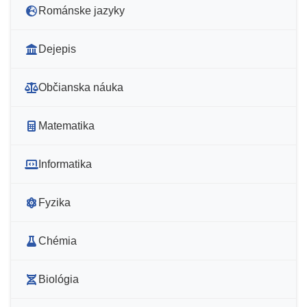
Románske jazyky
Dejepis
Občianska náuka
Matematika
Informatika
Fyzika
Chémia
Biológia