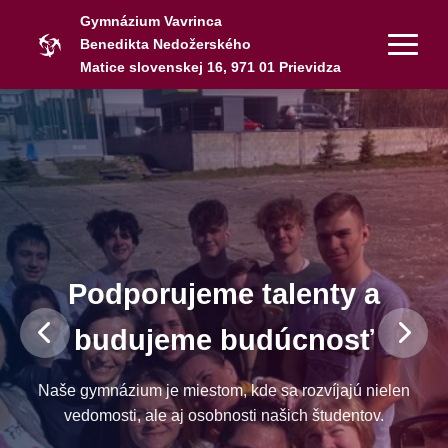
Gymnázium Vavrinca
Benedikta Nedožerského
Matice slovenskej 16, 971 01 Prievidza
Podporujeme talenty a
budujeme budúcnosť
Naše gymnázium je miestom, kde sa rozvíjajú nielen
vedomosti, ale aj osobnosti našich študentov.