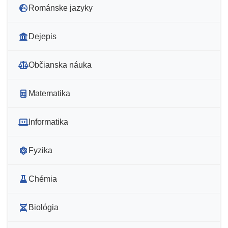
Románske jazyky
Dejepis
Občianska náuka
Matematika
Informatika
Fyzika
Chémia
Biológia