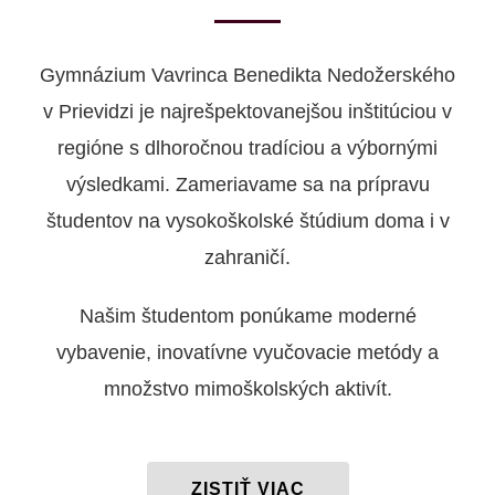
Gymnázium Vavrinca Benedikta Nedožerského
v Prievidzi je najrešpektovanejšou inštitúciou v
regióne s dlhoročnou tradíciou a výbornými
výsledkami. Zameriavame sa na prípravu
študentov na vysokoškolské štúdium doma i v
zahraničí.
Našim študentom ponúkame moderné
vybavenie, inovatívne vyučovacie metódy a
množstvo mimoškolských aktivít.
ZISTIŤ VIAC