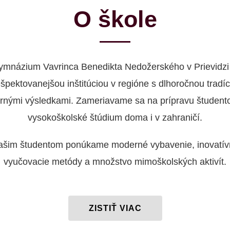
O škole
ymnázium Vavrinca Benedikta Nedožerského v Prievidzi 
ešpektovanejšou inštitúciou v regióne s dlhoročnou tradíc
rnými výsledkami. Zameriavame sa na prípravu študent
vysokoškolské štúdium doma i v zahraničí.
ašim študentom ponúkame moderné vybavenie, inovatív
vyučovacie metódy a množstvo mimoškolských aktivít.
ZISTIŤ VIAC