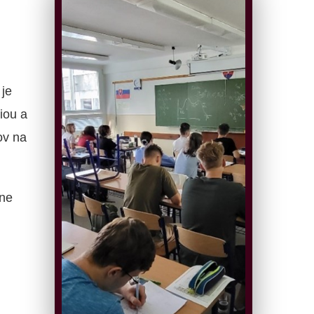
je
iou a
ov na
ne