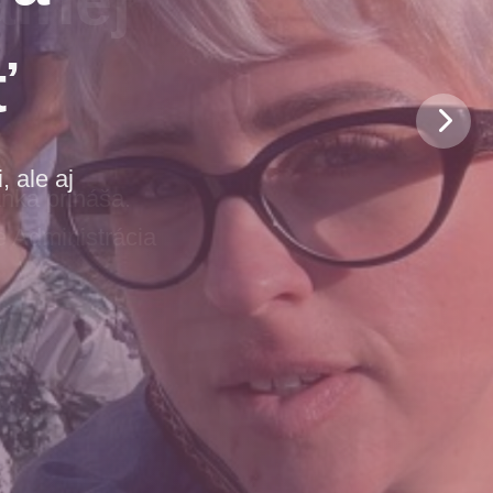
ť
 ale aj