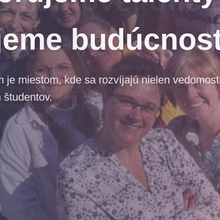
jeme budúcnos
e miestom, kde sa rozvíjajú nielen vedomosti,
 študentov.