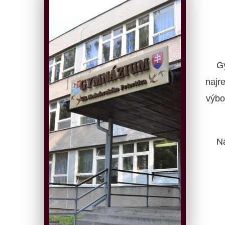
G
najr
výbo
N