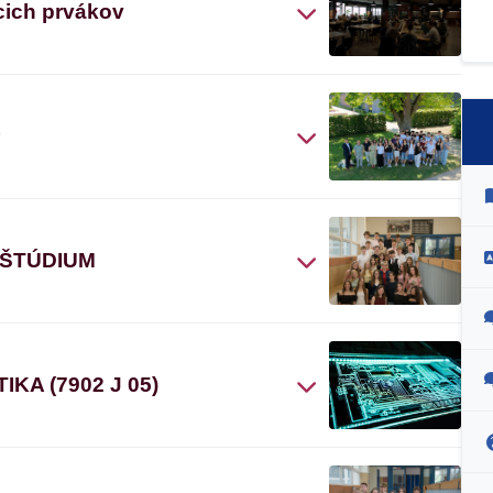
cich prvákov
“
 ŠTÚDIUM
A (7902 J 05)