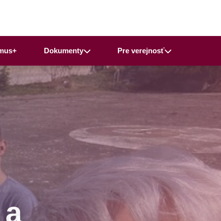
mus+
Dokumenty
Pre verejnosť
 a