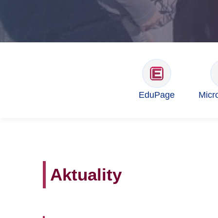
EduPage
Micr
Aktuality