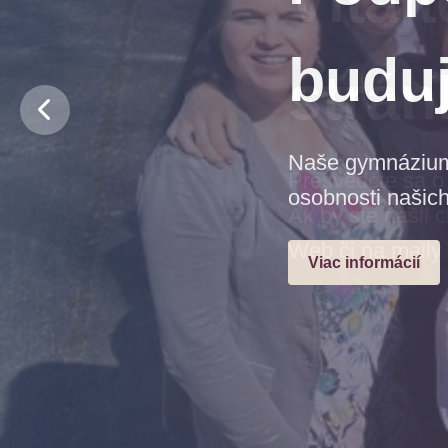
budu
Naše gymnázium j
osobnosti našich
Viac informácií