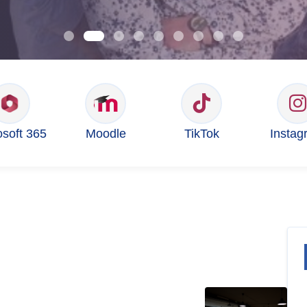
osoft 365
Moodle
TikTok
Instag