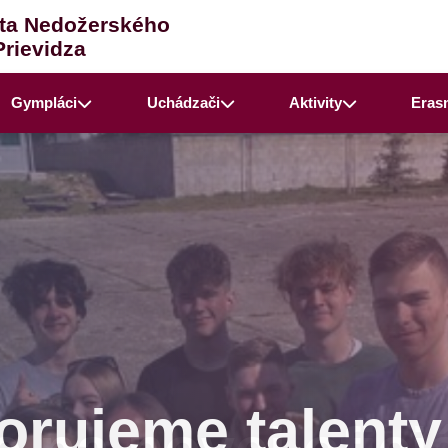
ta Nedožerského
Prievidza
Gympláci
Uchádzači
Aktivity
Eras
rujeme talenty