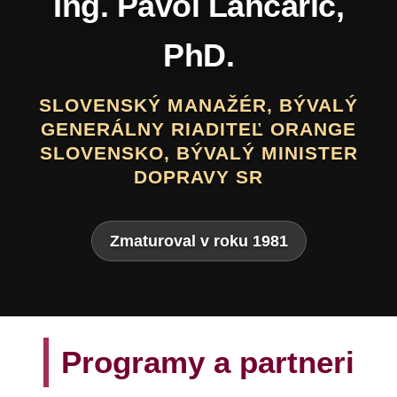
Daniel Hevier
SLOVENSKÝ BÁSNIK, PROZAIK,
DRAMATIK, SCENÁRISTA, TEXTÁR,
VÝTVARNÍK A AUTOR LITERATÚRY
PRE DETI A MLÁDEŽ
Zmaturoval v roku 1975
Programy a partneri