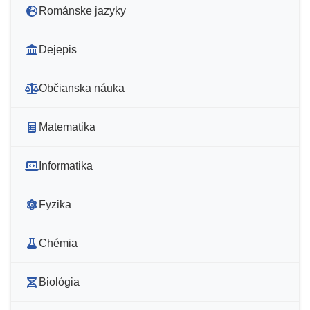
Románske jazyky
Dejepis
Občianska náuka
Matematika
Informatika
Fyzika
Chémia
Biológia