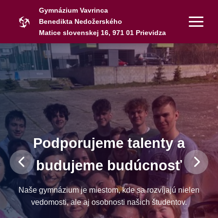
Gymnázium Vavrinca
Benedikta Nedožerského
Matice slovenskej 16, 971 01 Prievidza
Podporujeme talenty a
budujeme budúcnosť
Naše gymnázium je miestom, kde sa rozvíjajú nielen
vedomosti, ale aj osobnosti našich študentov.