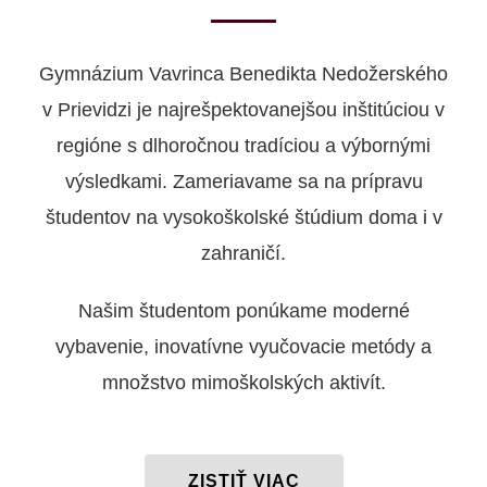
Gymnázium Vavrinca Benedikta Nedožerského
v Prievidzi je najrešpektovanejšou inštitúciou v
regióne s dlhoročnou tradíciou a výbornými
výsledkami. Zameriavame sa na prípravu
študentov na vysokoškolské štúdium doma i v
zahraničí.
Našim študentom ponúkame moderné
vybavenie, inovatívne vyučovacie metódy a
množstvo mimoškolských aktivít.
ZISTIŤ VIAC