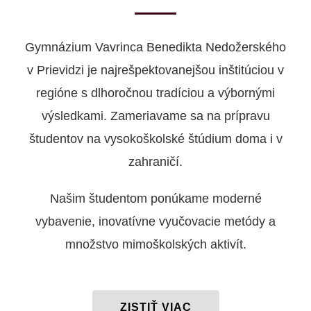
Gymnázium Vavrinca Benedikta Nedožerského
v Prievidzi je najrešpektovanejšou inštitúciou v
regióne s dlhoročnou tradíciou a výbornými
výsledkami. Zameriavame sa na prípravu
študentov na vysokoškolské štúdium doma i v
zahraničí.
Našim študentom ponúkame moderné
vybavenie, inovatívne vyučovacie metódy a
množstvo mimoškolských aktivít.
ZISTIŤ VIAC