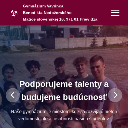
Gymnázium Vavrinca
Benedikta Nedožerského
Matice slovenskej 16, 971 01 Prievidza
Podporujeme talenty a
budujeme budúcnosť
Naše gymnázium je miestom, kde sa rozvíjajú nielen
vedomosti, ale aj osobnosti našich študentov.