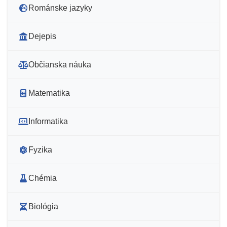
Románske jazyky
Dejepis
Občianska náuka
Matematika
Informatika
Fyzika
Chémia
Biológia