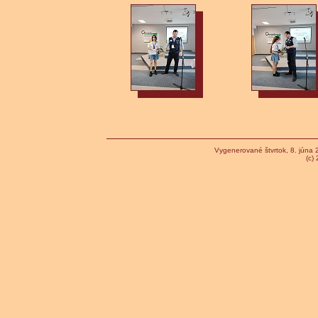
Vygenerované štvrtok, 8. júna
(c)