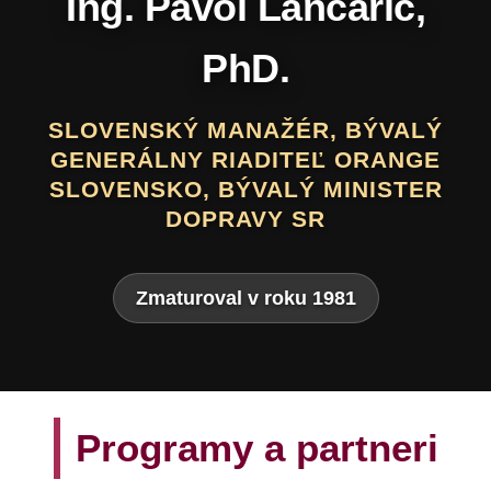
Daniel Hevier
SLOVENSKÝ BÁSNIK, PROZAIK,
DRAMATIK, SCENÁRISTA, TEXTÁR,
VÝTVARNÍK A AUTOR LITERATÚRY
PRE DETI A MLÁDEŽ
Zmaturoval v roku 1975
Programy a partneri