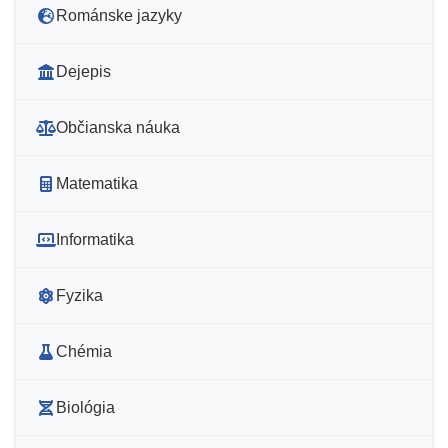
Románske jazyky
Dejepis
Občianska náuka
Matematika
Informatika
Fyzika
Chémia
Biológia