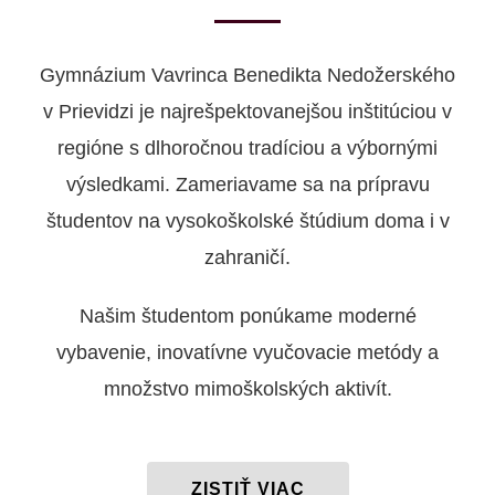
Gymnázium Vavrinca Benedikta Nedožerského
v Prievidzi je najrešpektovanejšou inštitúciou v
regióne s dlhoročnou tradíciou a výbornými
výsledkami. Zameriavame sa na prípravu
študentov na vysokoškolské štúdium doma i v
zahraničí.
Našim študentom ponúkame moderné
vybavenie, inovatívne vyučovacie metódy a
množstvo mimoškolských aktivít.
ZISTIŤ VIAC