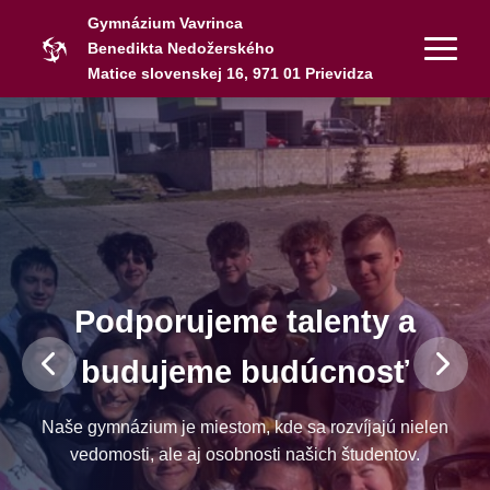
Gymnázium Vavrinca
Benedikta Nedožerského
Matice slovenskej 16, 971 01 Prievidza
Podporujeme talenty a
budujeme budúcnosť
Naše gymnázium je miestom, kde sa rozvíjajú nielen
vedomosti, ale aj osobnosti našich študentov.