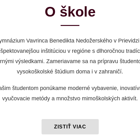
O škole
ymnázium Vavrinca Benedikta Nedožerského v Prievidzi 
ešpektovanejšou inštitúciou v regióne s dlhoročnou tradíc
rnými výsledkami. Zameriavame sa na prípravu študent
vysokoškolské štúdium doma i v zahraničí.
ašim študentom ponúkame moderné vybavenie, inovatív
vyučovacie metódy a množstvo mimoškolských aktivít.
ZISTIŤ VIAC