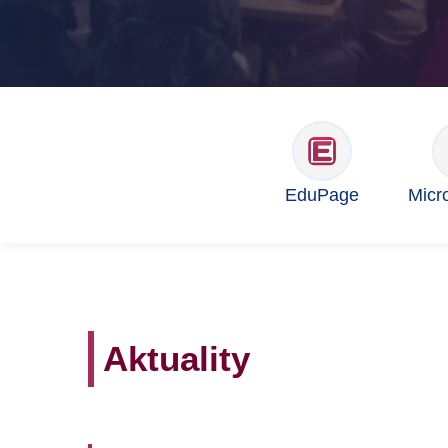
EduPage
Micr
Aktuality