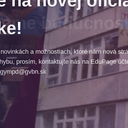
jeme budúcnos
e miestom, kde sa rozvíjajú nielen vedomosti,
 študentov.