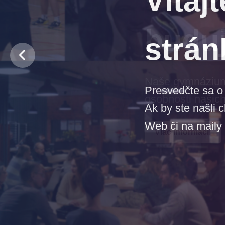
budu
Naše gymnázium j
osobnosti našich
Viac informácií