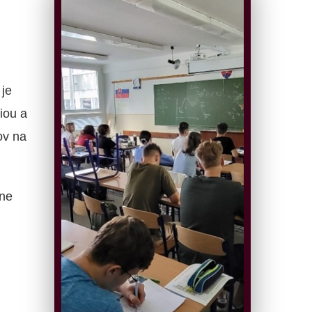
je
iou a
ov na
ne