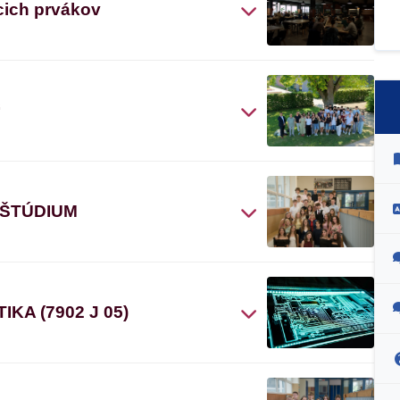
cich prvákov
“
 ŠTÚDIUM
A (7902 J 05)