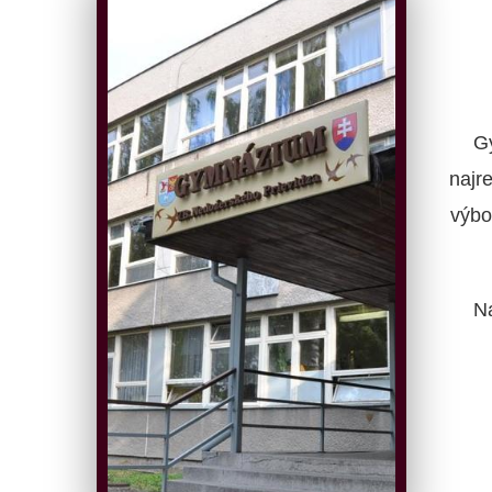
G
najr
výbo
N