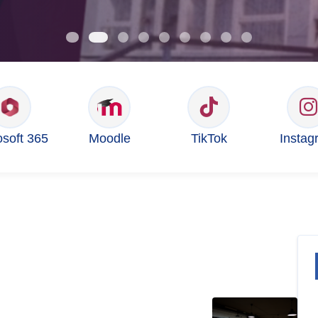
osoft 365
Moodle
TikTok
Instag