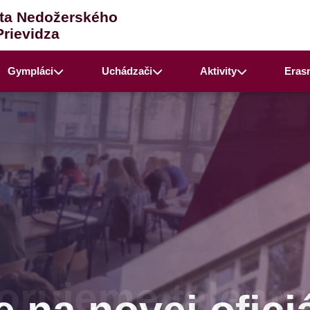
ta Nedožerského
Prievidza
Gympláci
Uchádzači
Aktivity
Eras
rujeme talenty