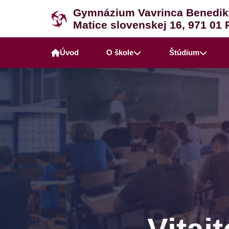
Gymnázium Vavrinca Benedik
Matice slovenskej 16, 971 01 
Úvod
O škole
Štúdium
Podpo