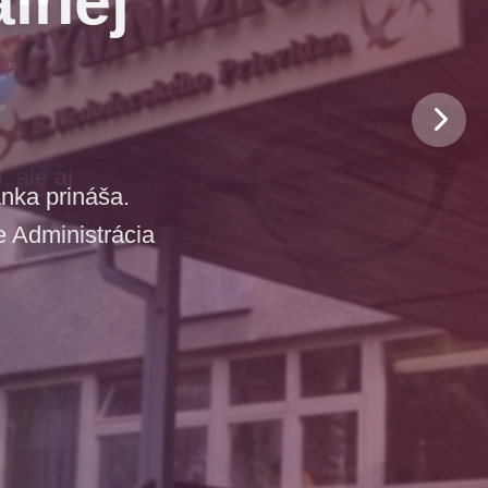
ť
 ale aj